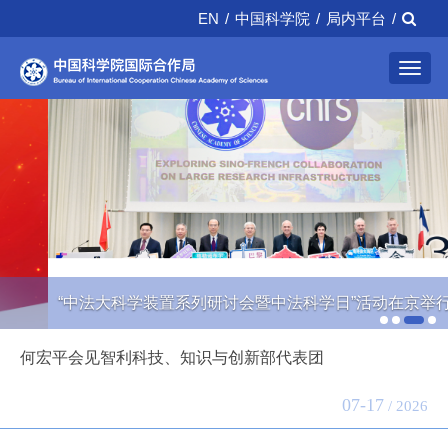
EN
/
中国科学院
/
局内平台
/
Toggl
navig
“中法大科学装置系列研讨会暨中法科学日”活动在京举行
何宏平会见智利科技、知识与创新部代表团
07-17
/ 2026